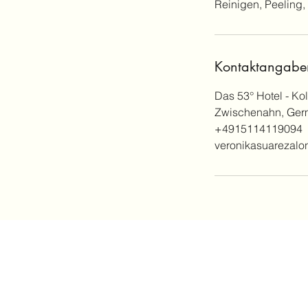
Reinigen, Peeling,
Kontaktangabe
Das 53° Hotel - Ko
Zwischenahn, Ger
+4915114119094
veronikasuarezal