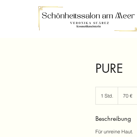
PURE
70
Euro
1 Std.
1
70 €
S
t
Beschreibung
d
Für unreine Haut.